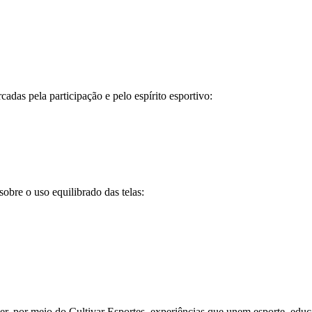
adas pela participação e pelo espírito esportivo:
sobre o uso equilibrado das telas:
 por meio do Cultivar Esportes, experiências que unem esporte, educaç