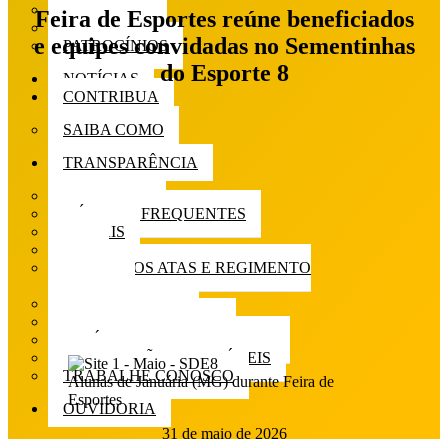
INCENTIVO
Feira de Esportes reúne beneficiados
PARCERIAS
e equipes convidadas no Sementinhas
PATROCÍNIOS
do Esporte 8
NOTÍCIAS
CONTRIBUA
SAIBA COMO
TRANSPARÊNCIA
DIRETORIA
DÚVIDAS FREQUENTES
EDITAIS
ESG
ESTATUTOS ATAS E REGIMENTO
INTERNO
INFORMATIVOS
LISTA DE PRESENÇA
POLÍTICA DE PRIVACIDADE
PUBLICAÇÕES CONTÁBEIS
TRABALHE CONOSCO
Alunas de Januária (MG) durante Feira de
Esportes
OUVIDORIA
31 de maio de 2026