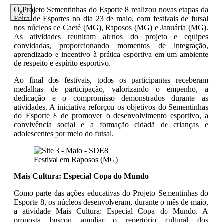
O Projeto Sementinhas do Esporte 8 realizou novas etapas da
X
Feira de Esportes no dia 23 de maio, com festivais de futsal
nos núcleos de Caeté (MG), Raposos (MG) e Januária (MG).
As atividades reuniram alunos do projeto e equipes
convidadas, proporcionando momentos de integração,
aprendizado e incentivo à prática esportiva em um ambiente
de respeito e espírito esportivo.
Ao final dos festivais, todos os participantes receberam
medalhas de participação, valorizando o empenho, a
dedicação e o compromisso demonstrados durante as
atividades. A iniciativa reforçou os objetivos do Sementinhas
do Esporte 8 de promover o desenvolvimento esportivo, a
convivência social e a formação cidadã de crianças e
adolescentes por meio do futsal.
Festival em Raposos (MG)
Mais Cultura: Especial Copa do Mundo
Como parte das ações educativas do Projeto Sementinhas do
Esporte 8, os núcleos desenvolveram, durante o mês de maio,
a atividade Mais Cultura: Especial Copa do Mundo. A
proposta buscou ampliar o repertório cultural dos