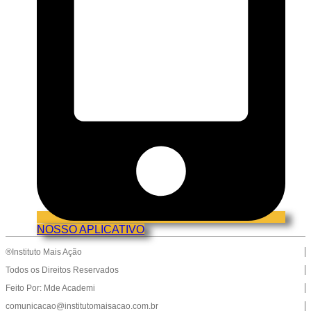
NOSSO APLICATIVO
®Instituto Mais Ação
Todos os Direitos Reservados
Feito Por: Mde Academi
comunicacao@institutomaisacao.com.br