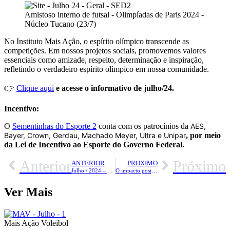
Amistoso interno de futsal - Olimpíadas de Paris 2024 -
Núcleo Tucano (23/7)
No Instituto Mais Ação, o espírito olímpico transcende as
competições. Em nossos projetos sociais, promovemos valores
essenciais como amizade, respeito, determinação e inspiração,
refletindo o verdadeiro espírito olímpico em nossa comunidade.
👉
Clique aqui
e acesse o informativo de julho/24.
Incentivo:
O
Sementinhas do Esporte 2
conta com os patrocínios da
AES,
Bayer, Crown, Gerdau, Machado Meyer, Ultra e Unipar
, por meio
da Lei de Incentivo ao Esporte do Governo Federal.
Anterior
Próximo
ANTERIOR
PRÓXIMO
Julho / 2024 – Projeto Sementinhas do Esporte 3
O impacto positivo do esporte no desenvolvimento de crianças e adolescentes
Ver Mais
Mais Ação Voleibol