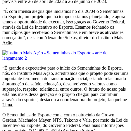
prevista entre 26 de abril de 2022 à 26 de junho de 2023.
‘‘É com imensa alegria que iniciamos no dia 26/04 o Sementinhas
do Esporte, um projeto que há tempos estamos planejando, e agora
temos a oportunidade de executar, isso graças ao Governo Federal,
através da Lei de Incentivo ao Esporte. Estamos fechando os
municípios que receberão o Sementinhas e em breve as atividades
começarão’’, destacou Alexandre Seixas, diretor do Instituto Mais
Ação.
“É grande a expectativa para o início do Sementinhas do Esporte,
nós, do Instituto Mais Ação, acreditamos que o projeto pode ser uma
importante ferramenta de transformação social, estando relacionado
à promoção da saúde, educação, desenvolvendo valores como
superação, respeito, tolerância, entre outros. O futuro do nosso país
está nas mãos dessa geração e o projeto chegou para contribuir
através do esporte”, destacou a coordenadora do projeto, Jacqueline
Lima.
O Sementinhas do Esporte conta com o patrocínio da Crown,
Gerdau, Machados Mayer, NTS, Takono e Vale, por meio da Lei de
Incentivo ao Esporte, do Governo Federal. Para mais informações
sobre projeto: (31) 98321-4554 (Anderson Seixas)