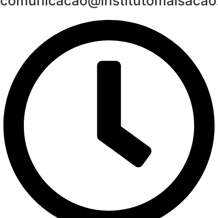
comunicacao@institutomaisacao