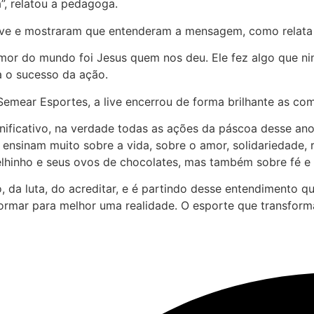
a”, relatou a pedagoga.
ive e mostraram que entenderam a mensagem, como relata a
mor do mundo foi Jesus quem nos deu. Ele fez algo que nin
a o sucesso da ação.
mear Esportes, a live encerrou de forma brilhante as c
ignificativo, na verdade todas as ações da páscoa desse a
ensinam muito sobre a vida, sobre o amor, solidariedade, r
elhinho e seus ovos de chocolates, mas também sobre fé e 
, da luta, do acreditar, e é partindo desse entendimento q
sformar para melhor uma realidade. O esporte que transform