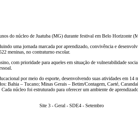
unos do núcleo de Juatuba (MG) durante festival em Belo Horizonte (
uindo uma jornada marcada por aprendizado, convivência e desenvolvim
522 meninas, no contraturno escolar.
nsino, com prioridade para aqueles em situação de vulnerabilidade soc
essoal.
ducacional por meio do esporte, desenvolvendo suas atividades em 14 mu
dos: Bahia – Tucano; Minas Gerais – Betim/Contagem, Caeté, Carandaí, 
. Cada núcleo foi estruturado para oferecer um ambiente de aprendiza