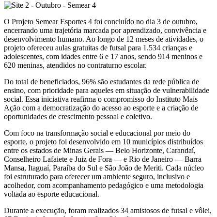
O Projeto Semear Esportes 4 foi concluído no dia 3 de outubro,
encerrando uma trajetória marcada por aprendizado, convivência e
desenvolvimento humano. Ao longo de 12 meses de atividades, o
projeto ofereceu aulas gratuitas de futsal para 1.534 crianças e
adolescentes, com idades entre 6 e 17 anos, sendo 914 meninos e
620 meninas, atendidos no contraturno escolar.
Do total de beneficiados, 96% são estudantes da rede pública de
ensino, com prioridade para aqueles em situação de vulnerabilidade
social. Essa iniciativa reafirma o compromisso do Instituto Mais
Ação com a democratização do acesso ao esporte e a criação de
oportunidades de crescimento pessoal e coletivo.
Com foco na transformação social e educacional por meio do
esporte, o projeto foi desenvolvido em 10 municípios distribuídos
entre os estados de Minas Gerais — Belo Horizonte, Carandaí,
Conselheiro Lafaiete e Juiz de Fora — e Rio de Janeiro — Barra
Mansa, Itaguaí, Paraíba do Sul e São João de Meriti. Cada núcleo
foi estruturado para oferecer um ambiente seguro, inclusivo e
acolhedor, com acompanhamento pedagógico e uma metodologia
voltada ao esporte educacional.
Durante a execução, foram realizados 34 amistosos de futsal e vôlei,